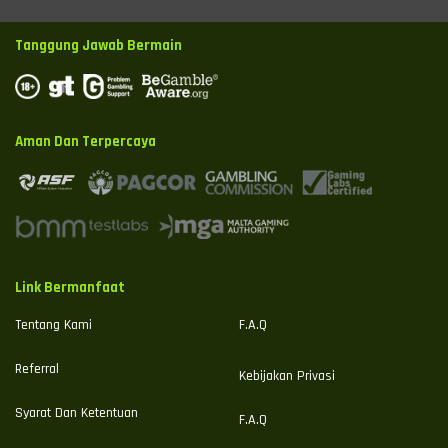
Tanggung Jawab Bermain
Aman Dan Terpercaya
Link Bermanfaat
Tentang Kami
F.A.Q
Referral
Kebijakan Privasi
Syarat Dan Ketentuan
F.A.Q