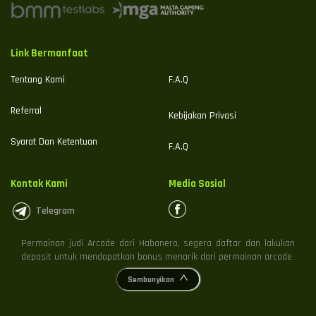
Link Bermanfaat
Tentang Kami
F.A.Q
Referral
Kebijakan Privasi
Syarat Dan Ketentuan
F.A.Q
Kontak Kami
Media Sosial
Telegram
Permainan judi Arcade dari Habanero, segera daftar dan lakukan
deposit untuk mendapatkan bonus menarik dari permainan arcade
Sembunyikan