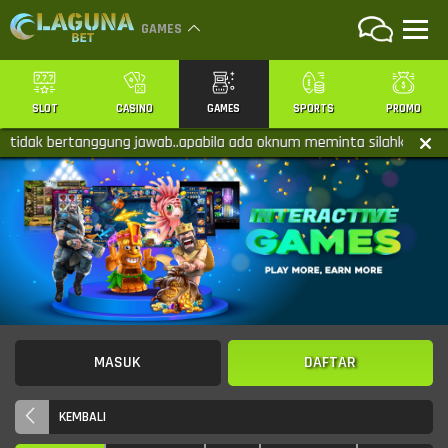
GAMES
SLOT
CASINO
GAMES
SPORTS
PROMO
idak bertanggung jawab..apabila ada oknum meminta silahkan info 
MASUK
DAFTAR
KEMBALI