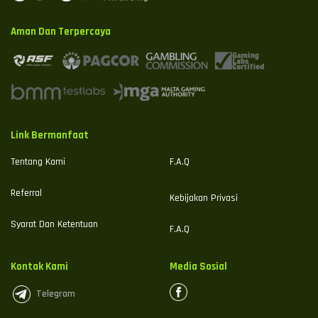
Aman Dan Terpercaya
Link Bermanfaat
Tentang Kami
F.A.Q
Referral
Kebijakan Privasi
Syarat Dan Ketentuan
F.A.Q
Kontak Kami
Media Sosial
Telegram