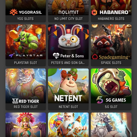
YGG SLOTS
NO LIMIT CITY SLOT
HABANERO SLOTS
PLAYSTAR SLOT
PETER'S AND SON GAMING SLOT
SPADE SLOTS
RED TIGER SLOT
NETENT SLOT
5G SLOT