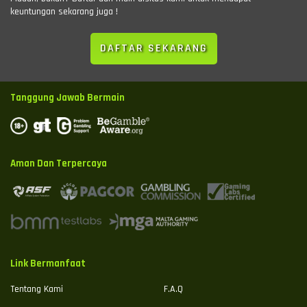
keuntungan sekarang juga !
DAFTAR SEKARANG
Tanggung Jawab Bermain
Aman Dan Terpercaya
Link Bermanfaat
Tentang Kami
F.A.Q