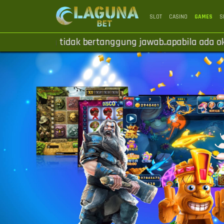
SLOT
CASINO
GAMES
S
um yang tidak bertanggung jawab..apabila ada oknum m