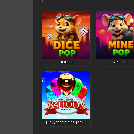
DICE POP
MINE POP
THE INCREDIBLE BALLOON MACHINE