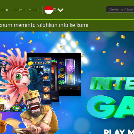
ID
PORTS
PROMO
MOBILE
Inggris
(EN)
eminta silahkan info ke kami
China
(ZH)
Cambodia
(KM)
Indonesia
(ID)
Thailand
(TH)
Vietnam
(VI)