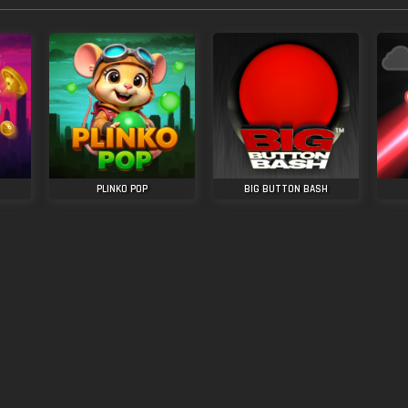
PLINKO POP
BIG BUTTON BASH