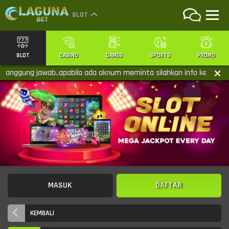
SLOT
SLOT
CASINO
GAMES
SPORTS
PROMO
gung jawab..apabila ada oknum meminta silahkan info ke kami
MASUK
DAFTAR
KEMBALI