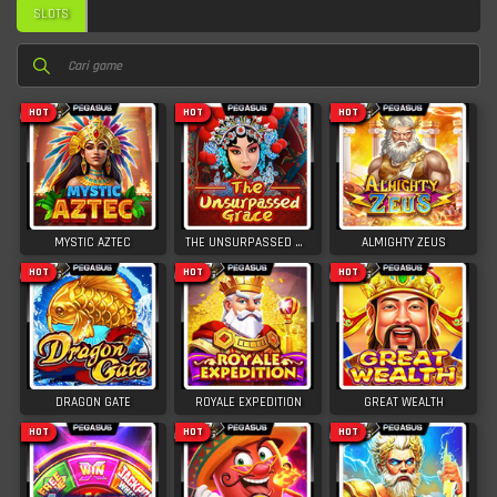
SLOTS
HOT
HOT
HOT
MYSTIC AZTEC
THE UNSURPASSED GRACE
ALMIGHTY ZEUS
HOT
HOT
HOT
DRAGON GATE
ROYALE EXPEDITION
GREAT WEALTH
HOT
HOT
HOT