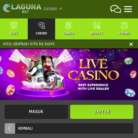
CASINO
SLOT
CASINO
GAMES
SPORTS
PROMO
ta silahkan info ke kami
MASUK
DAFTAR
KEMBALI