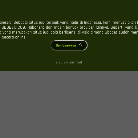
onesia. Sebagai situs judi terbaik yang hadir di Indonesia, kami menyediakan b
rti SBOBET, CQ9, Habanero dan masih banyak provider lainnya. Seperti yang k
 yang merupakan situs judi bola berlisensi di Asia dimana Sbobet sudah mempu
 secara online.
Sembunyikan
2.26.2.0-payment