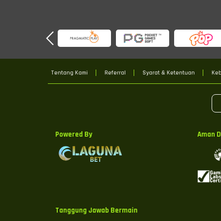
Tentang Kami
Referral
Syarat & Ketentuan
Keb
Powered By
Aman D
Tanggung Jawab Bermain